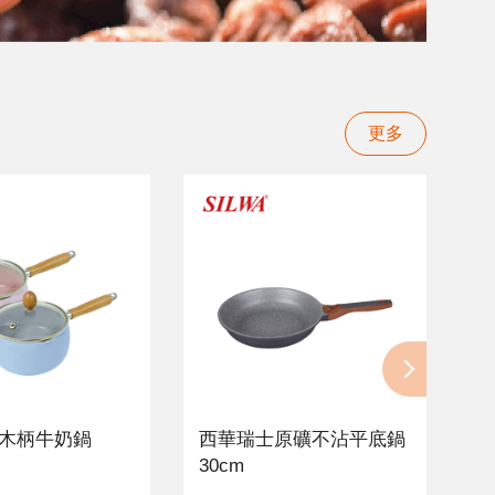
更多
木柄牛奶鍋
西華瑞士原礦不沾平底鍋
30cm