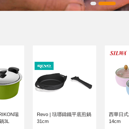
RIKON瑞
Revo | 琺瑯鑄鐵平底煎鍋
西華日式
鍋3L
31cm
14cm