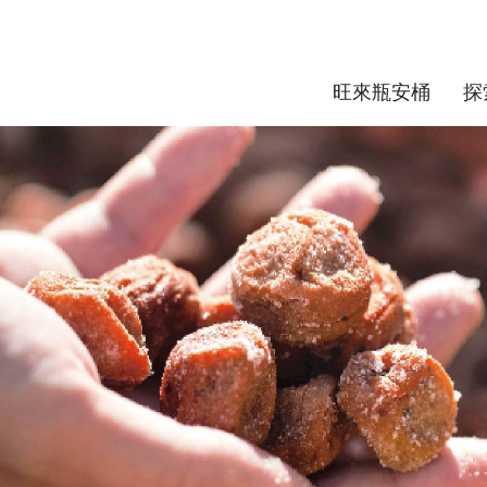
旺來瓶安桶
探