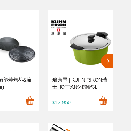
 節能燒烤盤&節
瑞康屋 | KUHN RIKON瑞
R
面)
士HOTPAN休閒鍋3L
3
12,950
2
$
$