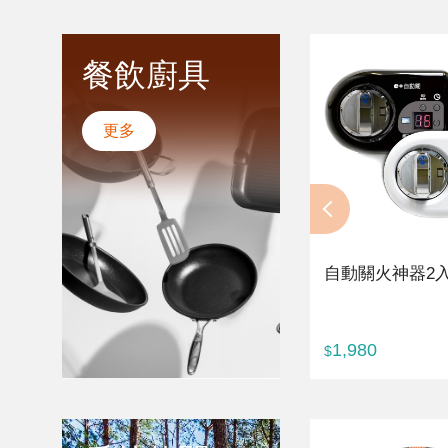
餐飲廚具
更多
自動關火神器2
1,980
$