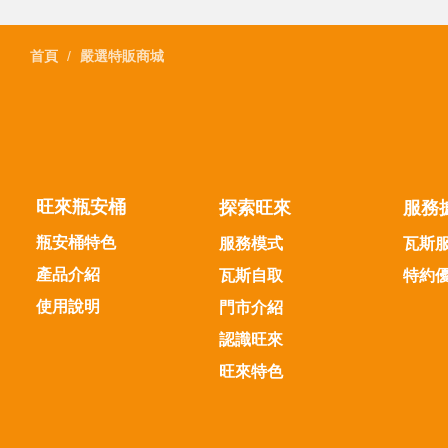
首頁
嚴選特販商城
旺來瓶安桶
探索旺來
服務
瓶安桶特色
服務模式
瓦斯
產品介紹
瓦斯自取
特約
使用說明
門市介紹
認識旺來
旺來特色