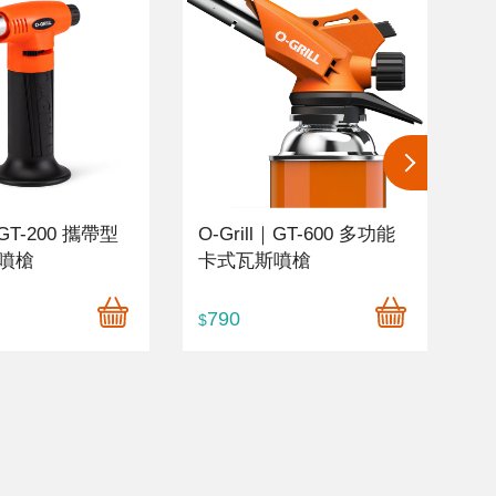
｜GT-200 攜帶型
O-Grill｜GT-600 多功能
O
噴槍
卡式瓦斯噴槍
進
790
8
$
$