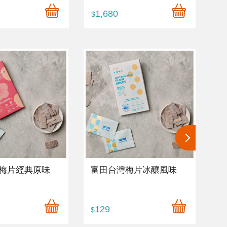
1,680
$
梅片經典原味
富田台灣梅片冰釀風味
富
129
1
$
$