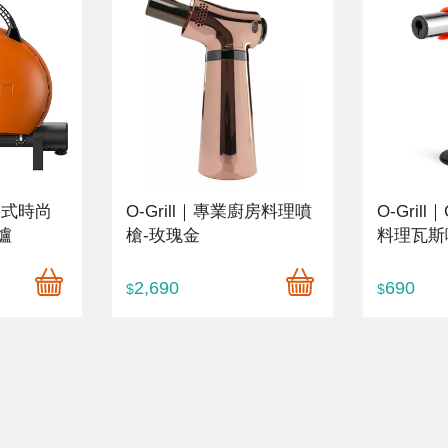
M美式時尚
O-Grill｜專業廚房料理噴
O-Grill
爐
槍-玫瑰金
料理瓦斯
2,690
690
$
$