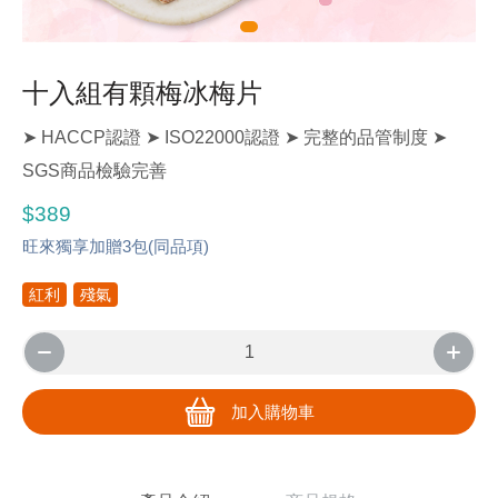
十入組有顆梅冰梅片
➤ HACCP認證 ➤ ISO22000認證 ➤ 完整的品管制度 ➤
SGS商品檢驗完善
$389
旺來獨享加贈3包(同品項)
紅利
殘氣
加入購物車