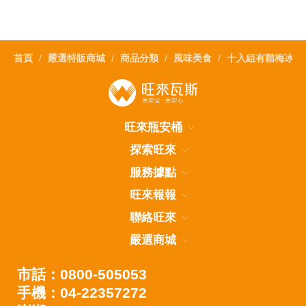
首頁
嚴選特販商城
商品分類
風味美食
十入組有顆梅冰梅
旺來瓶安桶
探索旺來
服務據點
旺來報報
聯絡旺來
嚴選商城
市話：0800-505053
手機：04-22357272