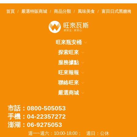
首頁
嚴選特販商城
商品分類
風味美食
富田日式黑糖梅肉
旺來瓶安桶
探索旺來
服務據點
旺來報報
聯絡旺來
嚴選商城
市話：0800-505053
手機：04-22357272
澎湖：06-9275053
週一~週六：10:00-18:00；
週日：公休