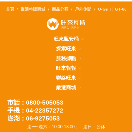
首頁
嚴選特販商城
商品分類
戶外休閒
O-Grill｜GT-
旺來瓶安桶
探索旺來
服務據點
旺來報報
聯絡旺來
嚴選商城
市話：0800-505053
手機：04-22357272
澎湖：06-9275053
週一~週六：10:00-18:00；
週日：公休