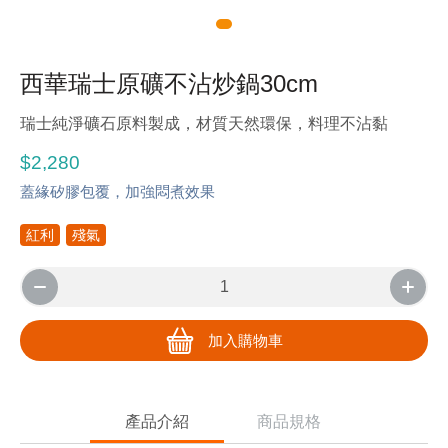
西華瑞士原礦不沾炒鍋30cm
瑞士純淨礦石原料製成，材質天然環保，料理不沾黏
$2,280
蓋緣矽膠包覆，加強悶煮效果
紅利
殘氣
加入購物車
產品介紹
商品規格