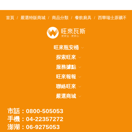
首頁
嚴選特販商城
商品分類
餐飲廚具
西華瑞士原礦不沾炒
旺來瓶安桶
探索旺來
服務據點
旺來報報
聯絡旺來
嚴選商城
市話：0800-505053
手機：04-22357272
澎湖：06-9275053