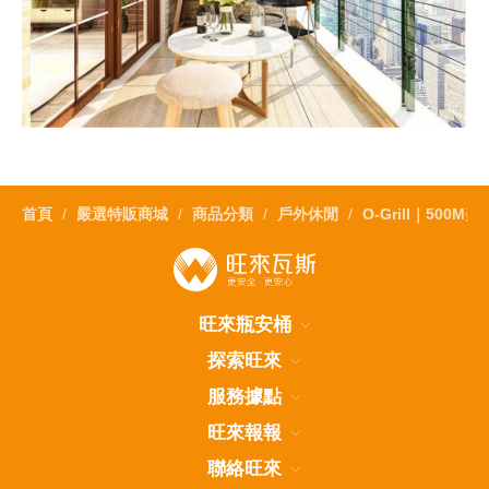
首頁
嚴選特販商城
商品分類
戶外休閒
O-Grill｜50
旺來瓶安桶
探索旺來
服務據點
旺來報報
聯絡旺來