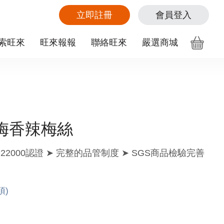
立即註冊
會員登入
索旺來
旺來報報
聯絡旺來
嚴選商城
梅香辣梅絲
SO22000認證 ➤ 完整的品管制度 ➤ SGS商品檢驗完善
項)