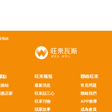
辣梅絲
據點
旺來報報
聯絡旺來
服務站
最新消息
常見問題
優惠店家
旺來話三心
聯絡我們
旺來刊物
APP教學
頭家故事
成為會員