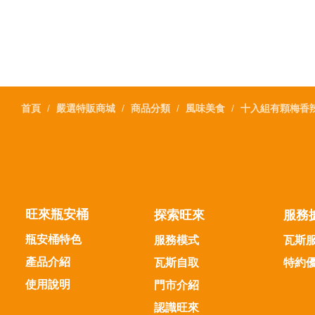
首頁
嚴選特販商城
商品分類
風味美食
十入組有顆梅香
旺來瓶安桶
探索旺來
服務
瓶安桶特色
服務模式
瓦斯
產品介紹
瓦斯自取
特約
使用說明
門市介紹
認識旺來