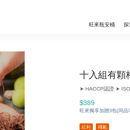
旺來瓶安桶
探
十入組有顆
➤ HACCP認證 ➤ I
$389
旺來獨享加贈3包(同品
紅利
殘氣