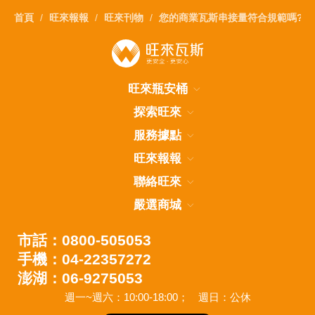
首頁
旺來報報
旺來刊物
您的商業瓦斯串接量符合規範嗎?
旺來瓶安桶
探索旺來
服務據點
旺來報報
聯絡旺來
嚴選商城
市話：0800-505053
手機：04-22357272
澎湖：06-9275053
週一~週六：10:00-18:00；
週日：公休