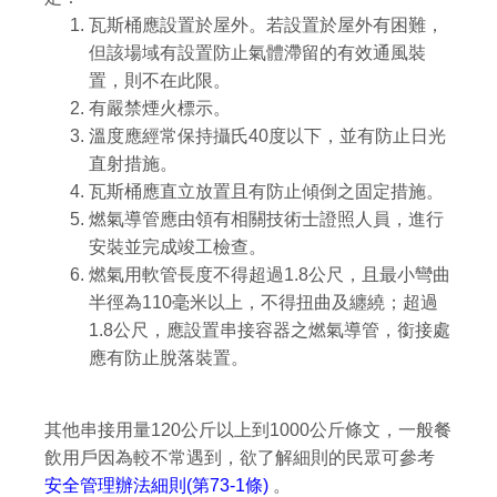
瓦斯桶應設置於屋外。若設置於屋外有困難，
但該場域有設置防止氣體滯留的有效通風裝
置，則不在此限。
有嚴禁煙火標示。
溫度應經常保持攝氏40度以下，並有防止日光
直射措施。
瓦斯桶應直立放置且有防止傾倒之固定措施。
燃氣導管應由領有相關技術士證照人員，進行
安裝並完成竣工檢查。
燃氣用軟管長度不得超過1.8公尺，且最小彎曲
半徑為110毫米以上，不得扭曲及纏繞；超過
1.8公尺，應設置串接容器之燃氣導管，銜接處
應有防止脫落裝置。
其他串接用量120公斤以上到1000公斤條文，一般餐
飲用戶因為較不常遇到，欲了解細則的民眾可參考
安全管理辦法細則(第73-1條)
。