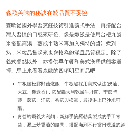
森歐美味的秘訣在於品質不妥協
森歐從國外學習烹飪技術引進義式手法，再搭配台
灣人習慣的口感來研發。像是燉飯是使用台梗九號
米搭配高湯，蒸成半熟米再加入獨特的醬汁煮到
熟，米粒品嘗起來也會較為飽滿且品質穩定。除了
義式餐點以外，亦提供早午餐和美式漢堡供顧客選
擇。馬上來看看森歐的四項明星商品吧！
牛板腱松露野菇燉飯：牛板腱採用美式做法(奶油、
大蒜、迷迭香)，搭配義大利乾燥牛肝菌、季節時
蔬、蘑菇、洋菇、香菇與松露，最後淋上巴沙米可
醋。
青醬蛤蠣義大利麵：新鮮手摘羅勒葉製成的手工青
醬，灑上炒香過的腰果，搭配滿到不行當日現送的鮮