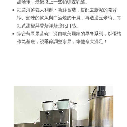
甜蛤蜊，最後撒上一些帕瑪森乳酪。
紅醬海鮮義大利麵：新鮮番茄，搭配去腸泥的開背
蝦、船凍的魷魚與白酒燒的干貝，再透過玉米筍、青
紅黃甜椒與香菇洋菇強化口感。
綜合莓果果昔碗：源自歐美國家的早餐系列，以優格
作為基底，視季節調整水果，維他命大滿足！