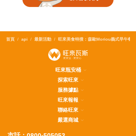
首頁
api
最新活動
旺來美食特搜：森歐Moriou義式早午餐
旺來瓶安桶
探索旺來
服務據點
旺來報報
聯絡旺來
嚴選商城
市話：0800-505053