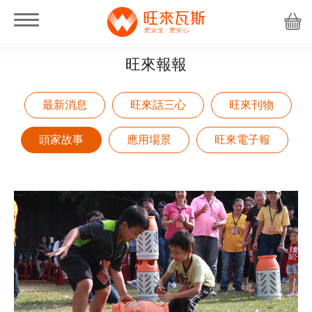
旺來報報
最新消息
旺來話三心
旺來刊物
頭家故事
應用場景
旺來電子報