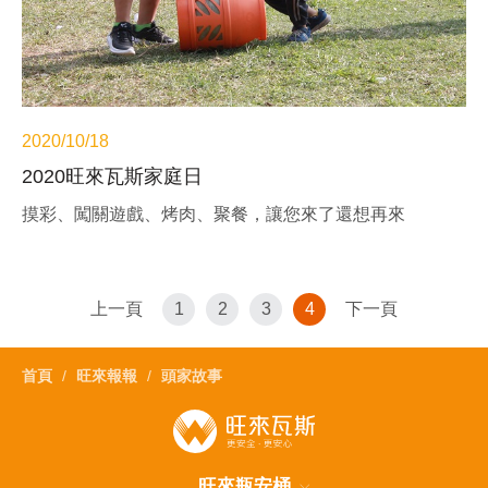
2020/10/18
2020旺來瓦斯家庭日
摸彩、闖關遊戲、烤肉、聚餐，讓您來了還想再來
上一頁
1
2
3
4
下一頁
首頁
旺來報報
頭家故事
旺來瓶安桶