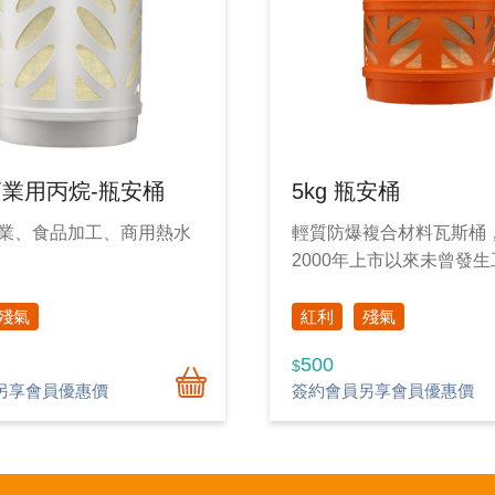
 商業用丙烷-瓶安桶
5kg 瓶安桶
業、食品加工、商用熱水
輕質防爆複合材料瓦斯桶
2000年上市以來未曾發
業首選！
外，是您完美生活的唯一
殘氣
紅利
殘氣
500
$
另享會員優惠價
簽約會員另享會員優惠價