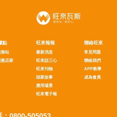
據點
旺來報報
聯絡旺來
服務站
最新消息
常見問題
優惠店家
旺來話三心
聯絡我們
旺來刊物
APP教學
頭家故事
成為會員
應用場景
旺來電子報
：0800-505053