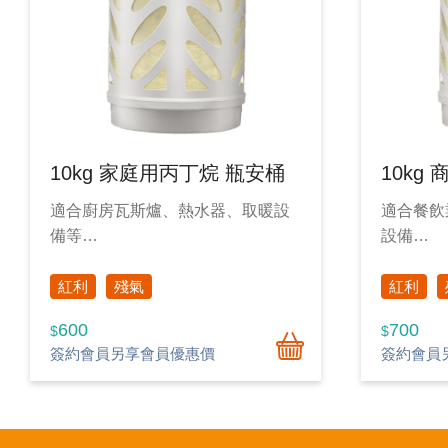
10kg 家庭用丙丁烷 瓶安桶
10kg
適合廚房瓦斯爐、熱水器、取暖設
適合餐飲
備等
設備
家庭用戶日常首選！
餐飲、商
紅利
殘氣
紅利
600
700
$
$
簽約會員另享會員優惠價
簽約會員