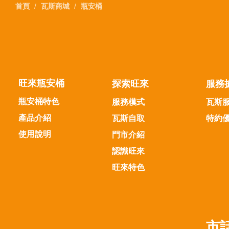
首頁
瓦斯商城
瓶安桶
旺來瓶安桶
探索旺來
服務
瓶安桶特色
服務模式
瓦斯
產品介紹
瓦斯自取
特約
使用說明
門市介紹
認識旺來
旺來特色
市話