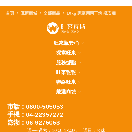
首頁
瓦斯商城
全部商品
10kg 家庭用丙丁烷 瓶安桶
旺來瓶安桶
探索旺來
服務據點
旺來報報
聯絡旺來
嚴選商城
市話：0800-505053
手機：04-22357272
澎湖：06-9275053
週一~週六：10:00-18:00；
週日：公休