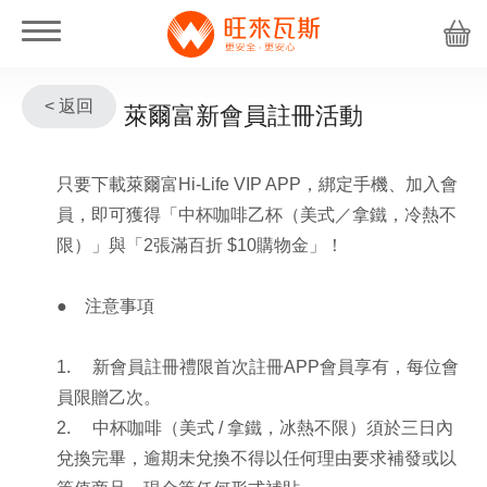
< 返回
萊爾富新會員註冊活動
只要下載萊爾富
Hi-Life VIP APP
，綁定手機、加入會
員，即可獲得「中杯咖啡乙杯（美式／拿鐵，冷熱不
限）」與「
2
張滿百折
$10
購物金」！
●
注意事項
1.
新會員註冊禮限首次註冊
APP
會員享有，每位會
員限贈乙次。
2.
中杯咖啡（美式
/
拿鐵，冰熱不限）須於三日內
兌換完畢，逾期未兌換不得以任何理由要求補發或以