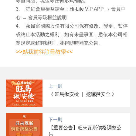
等值商品、現金等任何形式補貼。
3.
詳細會員權益請至：
Hi-Life VIP APP
→ 會員中
心 → 會員等級權益說明
4.
萊爾富國際股份有限公司保有修改、變更、暫停
或終止本活動之權利，如有未盡事宜，悉依本公司相
關規定或解釋辦理，並得隨時補充公告。
>>點我前往註冊教學<<
上一則
《 旺馬揪安檢 ｜ 挖嘛揪安全 》
下一則
【重要公告】旺來瓦斯價格調整公
告