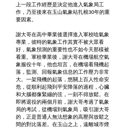
上一段工作經歷是決定他進入氣象局工
作，乃至後來在玉山氣象站扎根30年的重
要因素。
謝大哥在高中畢業後選擇進入軍校唸氣象
專業，彼時的氣象工作其實不被大眾看
好，氣象預測的重要性也不如今天那樣被
看重。軍校畢業後，謝大哥在機場航空氣
象服役十年，他也坦言，在機場看飛機起
落，監測、回報氣象信息的工作壓力非常
大。一架飛機的起落，悠關上百人性命安
危，從順利起飛到平安降落的過程，心臟
和大腦都像緊繃的弦，一刻不得放鬆。在
即將退役的兩個月前，謝大哥考過了氣象
局的考試，從機場到氣象局，吸引謝大哥
的，正是普通人無法想象的高壓與放鬆之
間的對比落差。在玉山之上，遠離城市煙