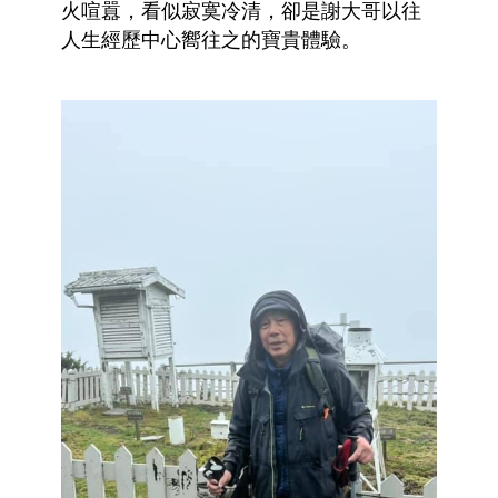
火喧囂，看似寂寞冷清，卻是謝大哥以往
人生經歷中心嚮往之的寶貴體驗。