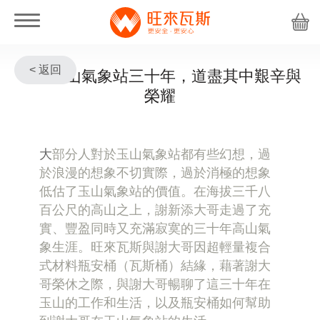
< 返回
守護玉山氣象站三十年，道盡其中艱辛與
榮耀
大
部分人對於玉山氣象站都有些幻想，過
於浪漫的想象不切實際，過於消極的想象
低估了玉山氣象站的價值。在海拔三千八
百公尺的高山之上，謝新添大哥走過了充
實、豐盈同時又充滿寂寞的三十年高山氣
象生涯。旺來瓦斯與謝大哥因超輕量複合
式材料瓶安桶（瓦斯桶）結緣，藉著謝大
哥榮休之際，與謝大哥暢聊了這三十年在
玉山的工作和生活，以及瓶安桶如何幫助