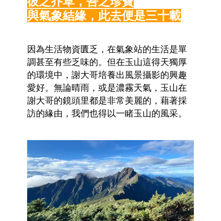
彼之芥草，吾之珍寶
與氣象結緣，此去便是三十載
因為生活物資匱乏，在氣象站的生活是單
調甚至有些乏味的。但在玉山這得天獨厚
的環境中，謝大哥培養出風景攝影的興趣
愛好。無論晴雨，或是濃霧天氣，玉山在
謝大哥的鏡頭里都是非常美麗的，藉著採
訪的緣由，我們也得以一睹玉山的風采。