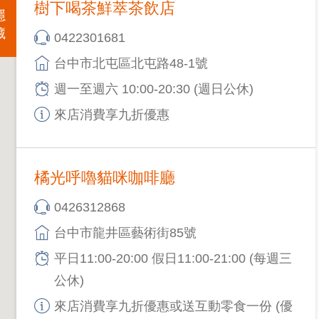
樹下喝茶鮮萃茶飲店
隱
藏
0422301681
台中市北屯區北屯路48-1號
週一至週六 10:00-20:30 (週日公休)
來店消費享九折優惠
橘光呼嚕貓咪咖啡廳
0426312868
台中市龍井區藝術街85號
平日11:00-20:00 假日11:00-21:00 (每週三
公休)
來店消費享九折優惠或送互動零食一份 (優