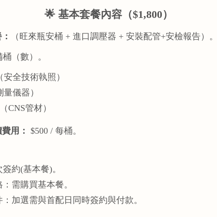
🌟 基本套餐內容（$1,800）
餐：
（旺來瓶安桶 + 進口調壓器 + 安裝配管+安檢報告）
備桶（數）。
（安全技術執照）
測量儀器）
費（CNS管材）
價費用：
$500 / 每桶。
簽約(基本餐)。
格：需購買基本餐。
件：加選需與首配日同時簽約與付款。