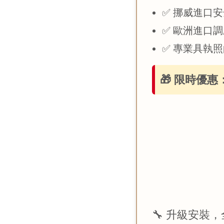
✅ 挪威進口
✅ 歐洲進口
✅ 專業具執
🎁 限時優
🔧 升級安裝