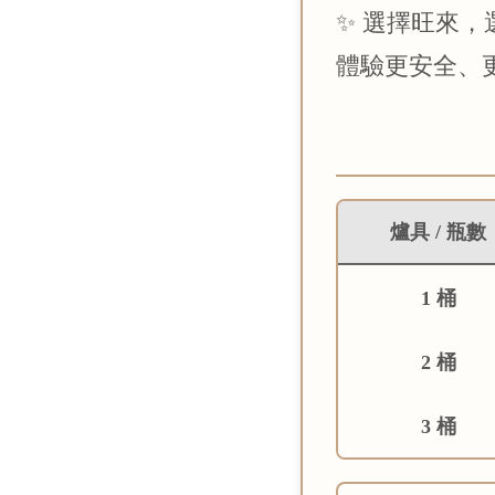
✨ 選擇旺來
體驗更安全、
爐具 / 瓶數
1 桶
2 桶
3 桶