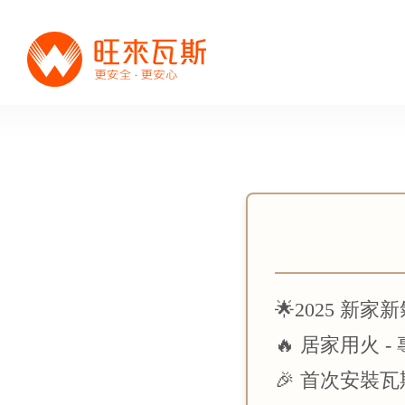
🌟2025 
🔥 居家用火
🎉 首次安