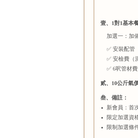
壹、1對1基本
加選一：加
✅ 安裝配管
✅ 安檢費（
✅ 6呎管材
貳、10公斤氣
叁、備註：
新會員：首次
限定加選資
限制加選條