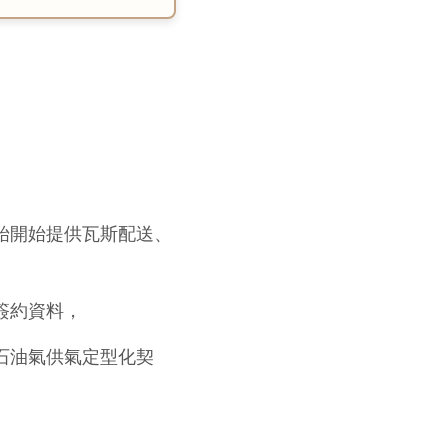
始開始提供瓦斯配送、
簽約資料，
石油氣供氣定型化契
。