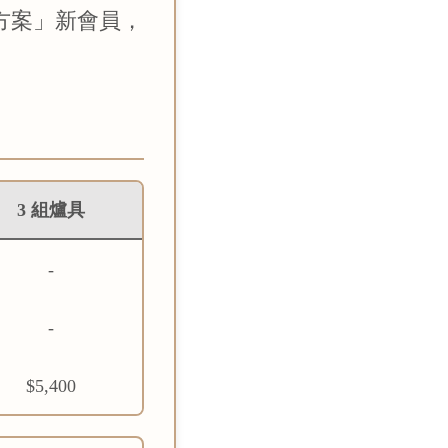
方案」新會員，
3 組爐具
-
-
$5,400