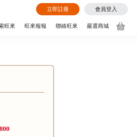
立即註冊
會員登入
索旺來
旺來報報
聯絡旺來
嚴選商城
,800