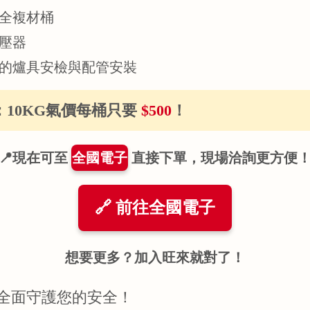
安全複材桶
調壓器
照的爐具安檢與配管安裝
惠：10KG氣價每桶只要
$500
！
📍現在可至
全國電子
直接下單，現場洽詢更方便
🔗 前往全國電子
想要更多？加入旺來就對了！
，全面守護您的安全！