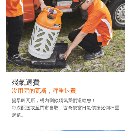
殘氣退費
沒用完的瓦斯，秤重退費
提早叫瓦斯，桶內剩餘殘氣我們退給您！
每次配送或至門市自取，皆會依當日氣價按比例秤重
退還。