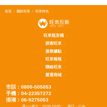
首頁
關於旺來
旺來特色
旺來瓶安桶
探索旺來
服務據點
旺來報報
聯絡旺來
嚴選商城
市話：0800-505053
手機：04-22357272
澎湖：06-9275053
週一~週六：10:00-18:00；
週日：公休