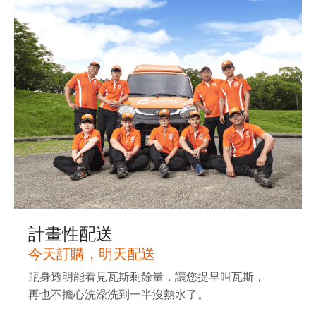
計畫性配送
今天訂購，明天配送
瓶身透明能看見瓦斯剩餘量，讓您提早叫瓦斯，
再也不擔心洗澡洗到一半沒熱水了。