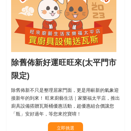
除舊佈新好運旺旺來
(
太平門市
限定
)
除舊佈新不只是整理居家門面，更是用嶄新的氣象迎
接新年的到來！ 旺來廚藝生活｜家樂福太平店，推出
廚具設備搭贈瓦斯桶優惠活動，超優惠組合價讓您
「瓶」安好過年，等您來挖寶唷！
立即挑選