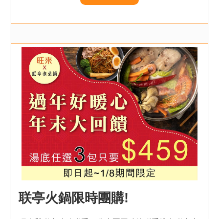
联亭火鍋限時團購!