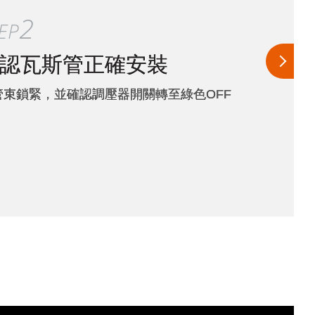
3
EP
裝調壓器
手握住調壓器，對準閥口、垂直下壓至聽到喀
聲，即為正確安裝