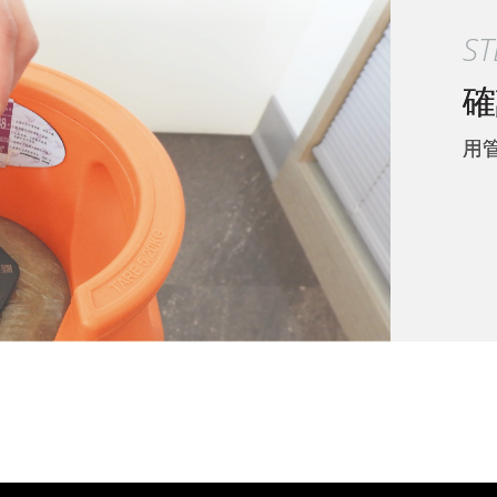
ST
安
雙
擦