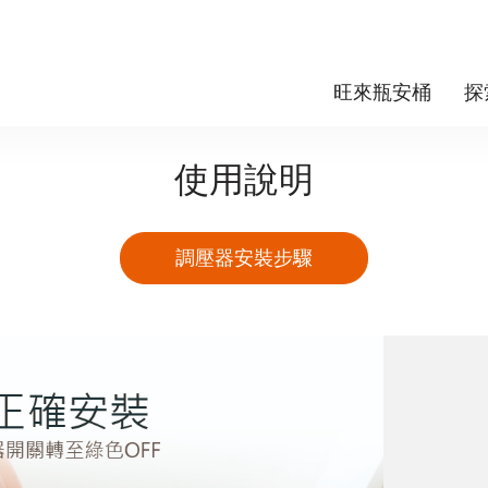
旺來瓶安桶
探
使用說明
調壓器安裝步驟